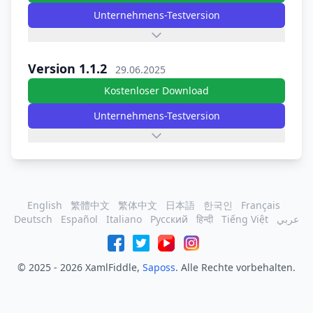
Unternehmens-Testversion
Version 1.1.2
29.06.2025
Kostenloser Download
Unternehmens-Testversion
English
繁體中文
繁体中文
日本語
한국인
Français
Deutsch
Español
Italiano
Русский
हिन्दी
Tiếng Việt
عربي
© 2025 - 2026 XamlFiddle,
Saposs
. Alle Rechte vorbehalten.